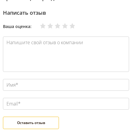
Написать отзыв
Очень плохо
Нормально
Плохо
Хорошо
Отлично
Ваша оценка: