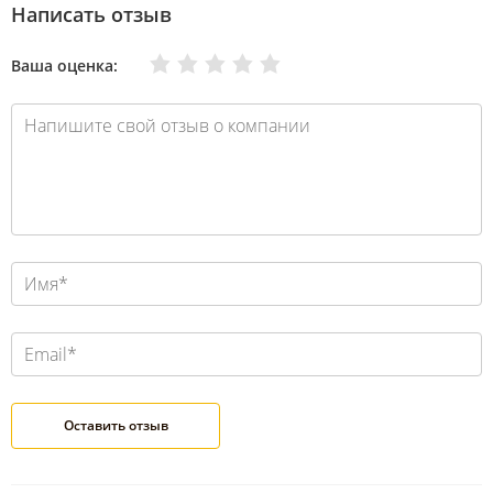
Написать отзыв
Очень плохо
Нормально
Плохо
Хорошо
Отлично
Ваша оценка: