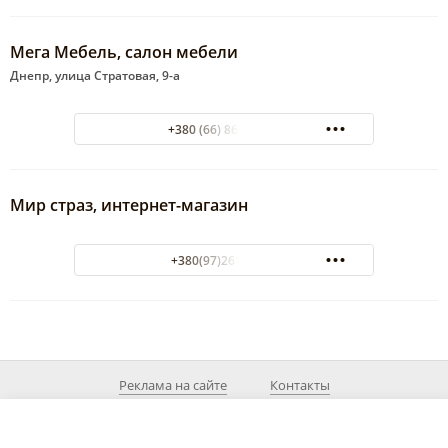
Мега Мебель, салон мебели
Днепр, улица Стратовая, 9-а
+380 (66) 860-80-80
Мир страз, интернет-магазин
+380(97)261-75-25
Реклама на сайте
Контакты
© 2026 MyDnepr.info
При использовании материалов из сайта действующая ссылка на источник