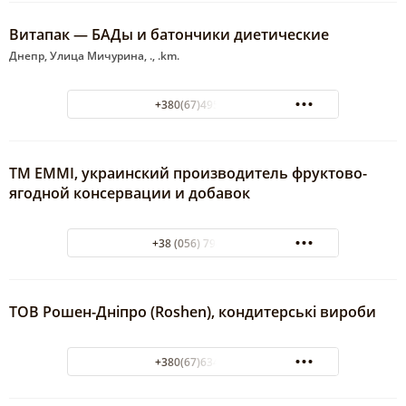
Витапак — БАДы и батончики диетические
Днепр, Улица Мичурина, ., .km.
+380(67)495-00-64
ТМ EMMI, украинский производитель фруктово-
ягодной консервации и добавок
+38 (056) 794-91-80
ТОВ Рошен-Дніпро (Roshen), кондитерські вироби
+380(67)634-38-04