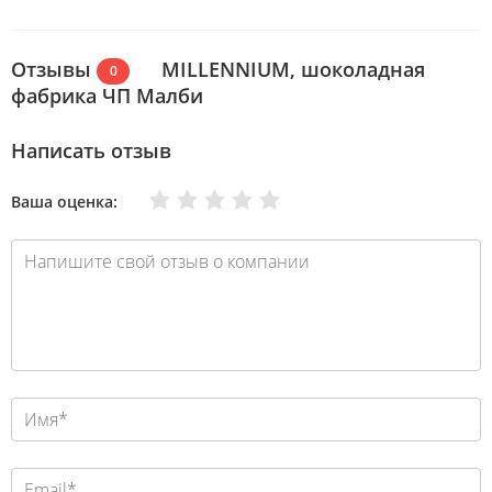
Отзывы
MILLENNIUM, шоколадная
0
фабрика ЧП Малби
Написать отзыв
Очень плохо
Нормально
Плохо
Хорошо
Отлично
Ваша оценка: