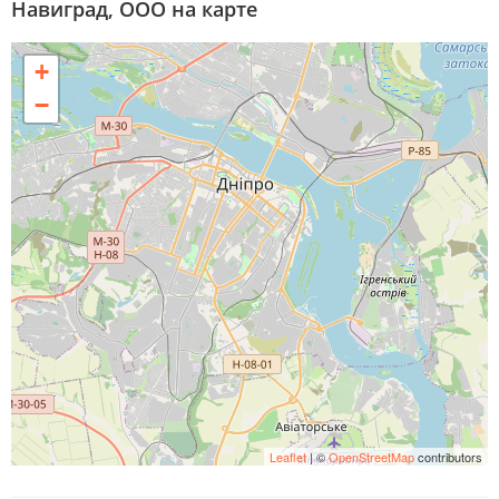
Навиград, ООО на карте
+
−
Leaflet
| ©
OpenStreetMap
contributors