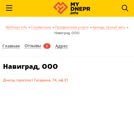
MyDnepr.info
»
Справочник
»
Праздничные услуги
»
Аренда, прокат авто
»
Навиград, ООО
Отзывы
Главная
Адрес
0
Навиград, ООО
Днепр, проспект Гагарина, 74, оф.31