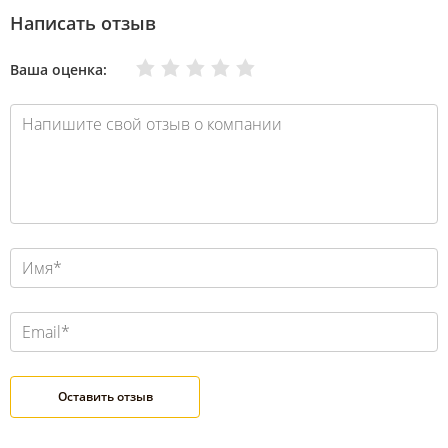
Написать отзыв
Очень плохо
Нормально
Плохо
Хорошо
Отлично
Ваша оценка: