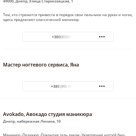
49000, Днепр, Улица Старокозацкая, 1
Тем, кто стремится привести в порядок свои пальчики на руках и ногах,
здесь предлагают классический маникюр.
+380(93)850-63-43
Мастер ногтевого сервиса, Яна
+380 (99) 088-5-444
Avokado, Авокадо студия маникюра
Днепр, набережная Ленина, 10
Маникюр -Педикюр -Покрытие гель лаком -Укрепление ногтей био-