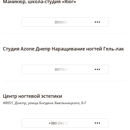
Маникюр, школа-студия «Rior»
0930067636
Студия Azone Днепр Наращивание ногтей Гель-лак
0977612313
Центр ногтевой эстетики
49051, Днепр, улица Богдана Хмельницкого, 6-Г
+380 (56) 372-16-88