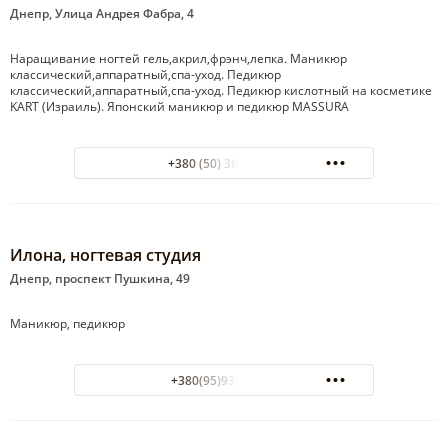
Днепр, Улица Андрея Фабра, 4
Наращивание ногтей гель,акрил,фрэнч,лепка. Маникюр
классический,аппаратный,спа-уход. Педикюр
классический,аппаратный,спа-уход. Педикюр кислотный на косметике
KART (Израиль). Японский маникюр и педикюр MASSURA
+380 (50) 362-17-26
Илона, ногтевая студия
Днепр, проспект Пушкина, 49
Маникюр, педикюр
+380(95)939-41-01