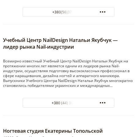
+380(56)371-57-64
Учебный Центр NailDesign Натальи Якубчук —
лидер рынка Nail-индустрии
Всемирно известный Учебный Центр NailDesign Натальи Якубчук на
протяжении многих лет является одним из лидеров рынка Nail-
индустрии, осуществляя подготовку высококлассных профессионал в
сфере наращивания, дизайна ногтей и аппаратного маникюра.
Выпускники Учебного Центра NailDesign Натальи Якубчук многократно
становились победителями украинских и международных…
+380 (44) 360 32 99
Ногтевая студия Екатерины Топольской