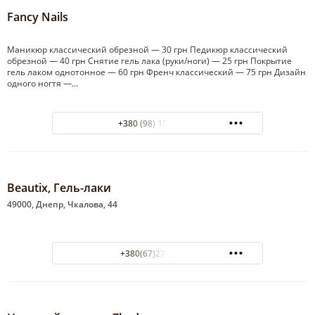
Fancy Nails
Маникюр классический обрезной — 30 грн Педикюр классический
обрезной — 40 грн Снятие гель лака (руки/ноги) — 25 грн Покрытие
гель лаком однотонное — 60 грн Френч классический — 75 грн Дизайн
одного ногтя —…
+380 (98) 154-16-38
Beautix, Гель-лаки
49000, Днепр, Чкалова, 44
+380(67)271-73-59