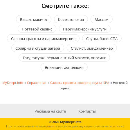
Смотрите также:
Визаж, макияж
Косметология
Массаж
Ногтевой сервис
Парикмахерские услуги
Салоны красоты и парикмахерские
Сауны, бани, СПА
Солярий и студии загара
Стилист, имиджмейкер
Тату, татуаж, перманентный макияж, пирсинг
Эпиляция, депиляция
MyDnepr.info
»
Справочник
»
Салоны красоты, солярии, сауны, SPA
»
Ногтевой
сервис
Реклама на сайте
Контакты
© 2026 MyDnepr.info
При использовании материалов из сайта действующая ссылка на источник