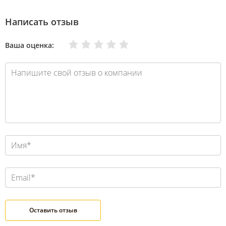
Написать отзыв
Очень плохо
Нормально
Плохо
Хорошо
Отлично
Ваша оценка: