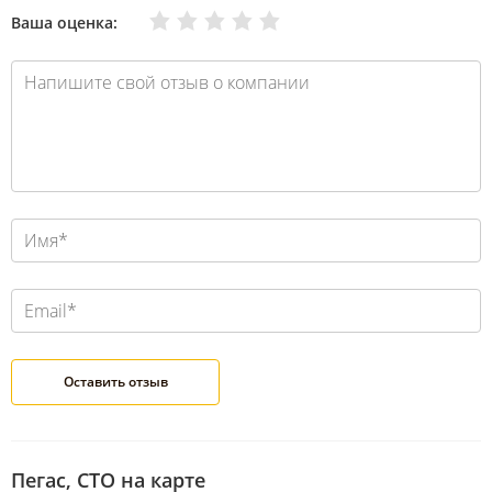
Очень плохо
Нормально
Плохо
Хорошо
Отлично
Ваша оценка:
Пегас, СТО на карте