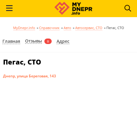
MyDnepr.info
»
Справочник
»
Авто
»
Автосервис, СТО
»
Пегас, СТО
Отзывы
Главная
Адрес
0
Пегас, СТО
Днепр, улица Береговая, 143