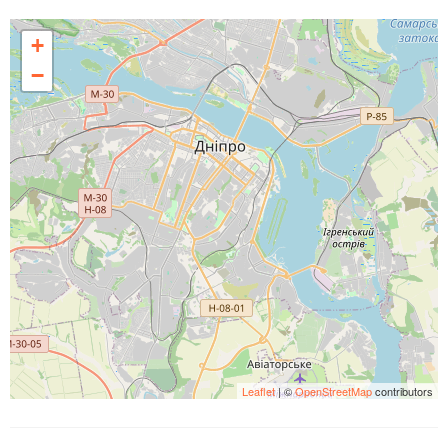
+
−
Leaflet
| ©
OpenStreetMap
contributors