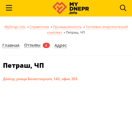
MyDnepr.info
»
Справочник
»
Промышленность
»
Топливно-энергетический
комплекс
»
Петраш, ЧП
Отзывы
Главная
Адрес
0
Петраш, ЧП
Днепр, улица Белостоцкого, 143, офис 203