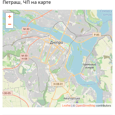
Петраш, ЧП на карте
+
−
Leaflet
| ©
OpenStreetMap
contributors