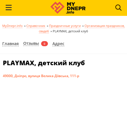
MyDnepr.info
»
Справочник
»
Праздничные услуги
»
Организация праздников,
свадеб
»
PLAYMAX, детский клуб
Отзывы
Главная
Адрес
0
PLAYMAX, детский клуб
49000, Дніпро, вулиця Велика Діївська, 111-р