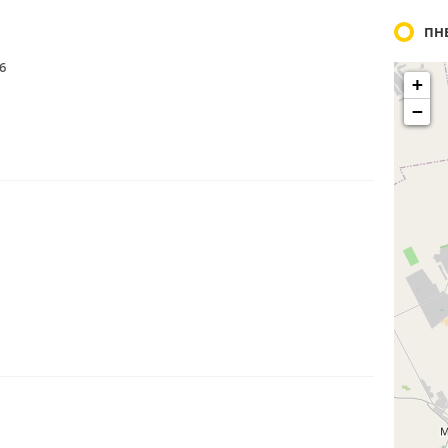
ПН
6
+
−