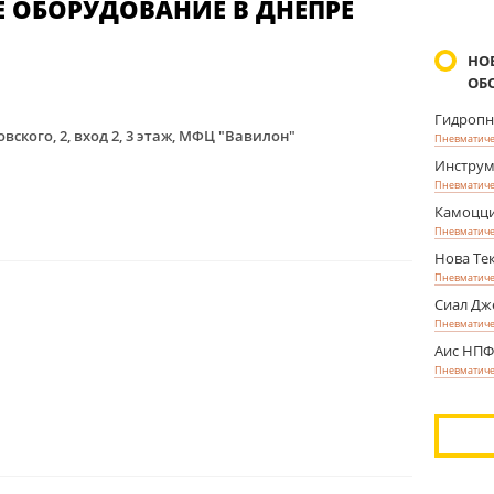
 ОБОРУДОВАНИЕ В ДНЕПРЕ
НО
ОБ
Гидроп
ского, 2, вход 2, 3 этаж, МФЦ "Вавилон"
Пневматиче
Инструм
Пневматиче
Камоцци
Пневматиче
Нова Те
Пневматиче
Сиал Дж
Пневматиче
Аис НП
Пневматиче