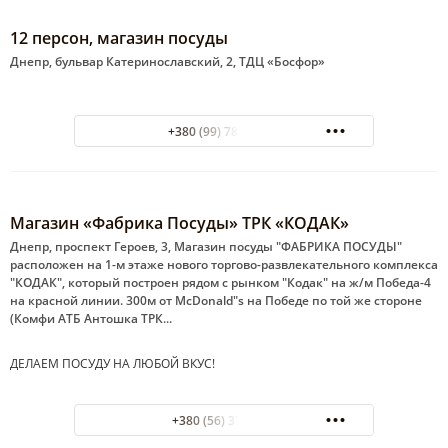
12 персон, магазин посуды
Днепр, бульвар Катеринославский, 2, ТДЦ «Босфор»
+380 (99) 785-89-39
Магазин «Фабрика Посуды» ТРК «КОДАК»
Днепр, проспект Героев, 3, Магазин посуды "ФАБРИКА ПОСУДЫ"
расположен на 1-м этаже нового торгово-развлекательного комплекса
"КОДАК", который построен рядом с рынком "Кодак" на ж/м Победа-4
на красной линии. 300м от McDonald"s на Победе по той же стороне
(Комфи АТБ Антошка ТРК...
ДЕЛАЕМ ПОСУДУ НА ЛЮБОЙ ВКУС!
+380 (56) 3769463