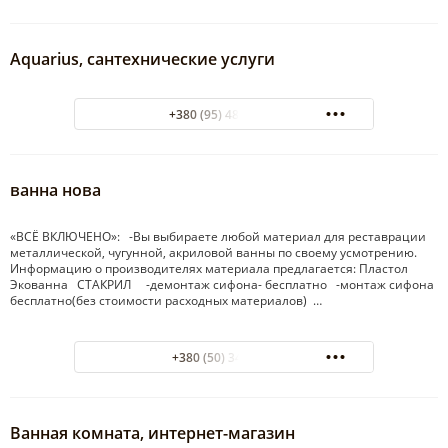
Аquarius, сантехнические услуги
+380 (95) 487 29 29
ванна нова
«ВСЁ ВКЛЮЧЕНО»: -Вы выбираете любой материал для реставрации
металлической, чугунной, акриловой ванны по своему усмотрению.
Информацию о производителях материала предлагается: Пластол
Экованна СТАКРИЛ -демонтаж сифона- бесплатно -монтаж сифона
бесплатно(без стоимости расходных материалов) …
+380 (50) 3428499
Ванная комната, интернет-магазин