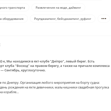
дного транспорта
Развлечения на воде, дайвинг
да оборудования
Роупджампинг, бейсджампинг, руфинг
:
2-к, Мы находимся в яхт-клубе "Дніпро", левый берег. Есть
рт клуба "Восход" на правом берегу, а также на причале комплекса
 — Сентябрь, круглосуточно.
те по Днепру. Организация любого мероприятия на борту судна:
день рождения на яхте девичники, мальчишники свадебная прогулка
 на корабле…