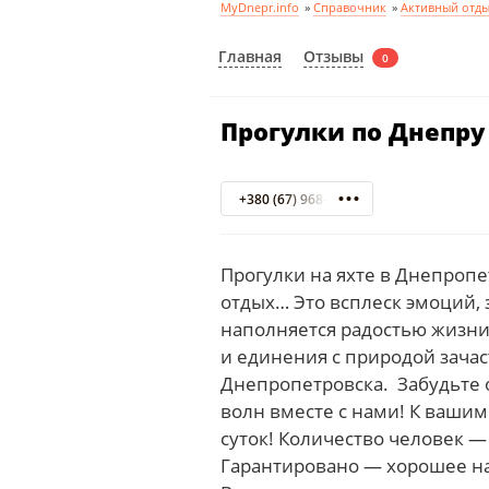
MyDnepr.info
»
Справочник
»
Активный отды
Отзывы
Главная
0
Прогулки по Днепру
+380 (67) 968-20-78
Прогулки на яхте в Днепропе
отдых… Это всплеск эмоций,
наполняется радостью жизни
и единения с природой зачас
Днепропетровска. Забудьте 
волн вместе с нами! К вашим
суток! Количество человек — 
Гарантировано — хорошее нас