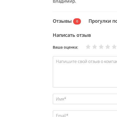
Владимир.
Отзывы
Прогулки п
0
Написать отзыв
Очень плохо
Нормально
Плохо
Хорошо
Отлично
Ваша оценка: