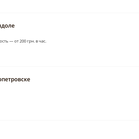
ндоле
сть — от 200 грн. в час.
опетровске