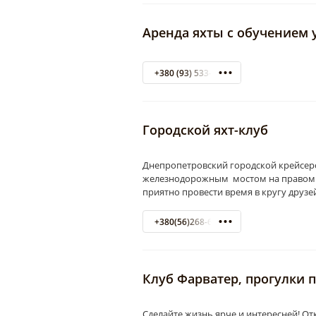
Аренда яхты с обучением
+380 (93) 533-53-89
Городской яхт-клуб
Днепропетровский городской крейсерс
железнодорожным мостом на правом бе
приятно провести время в кругу друзе
+380(56)268-60-66
Клуб Фарватер, прогулки п
Сделайте жизнь ярче и интересней! 