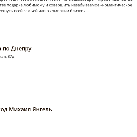
естве подарка любимому и совершить незабываемое «Романтическое
дохнуть всей семьей или в компании близких…
а по Днепру
ая, 37д
ход Михаил Янгель