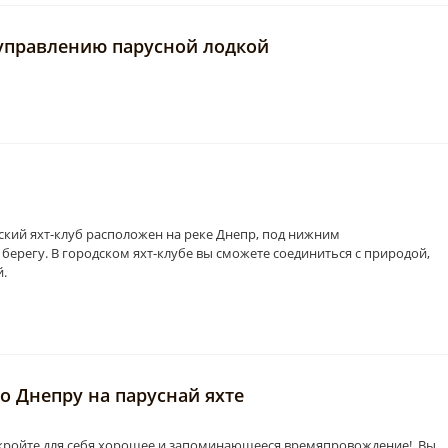
 управлению парусной лодкой
кий яхт-клуб расположен на реке Днепр, под нижним
регу. В городском яхт-клубе вы сможете соединиться с природой,
й.
о Днепру на паруснай яхте
Откройте для себя хорошее и запоминающееся времяпровождение! Вы