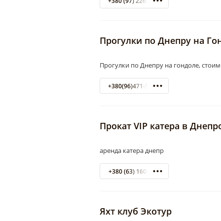
+380 (97) 226-17-81
Прогулки по Днепру на Го
Прогулки по Днепру на гондоле, стоимо
+380(96)471-56-70
Прокат VIP катера в Днепр
аренда катера днепр
+380 (63) 1604130
Яхт клуб Экотур