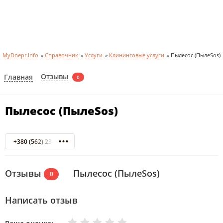
MyDnepr.info
»
Справочник
»
Услуги
»
Клининговые услуги
»
Пылесос (ПылеSos)
Отзывы
Главная
0
Пылесос (ПылеSos)
+380 (562) 23-08-14
Отзывы
Пылесос (ПылеSos)
0
Написать отзыв
Очень плохо
Нормально
Плохо
Хорошо
Отлично