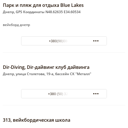
Парк и пляж для отдыха Blue Lakes
Днепр, GPS Координаты N48.62635 E34.60534
вейкборд днепр
+380(98)080-65-88
Dir-Diving, Dir-дайвинг клуб дайвинга
Днепр, улица Столетова, 19-а, бассейн СК "Металл"
+380 (50) 320-16-36
313, вейкбордическая школа