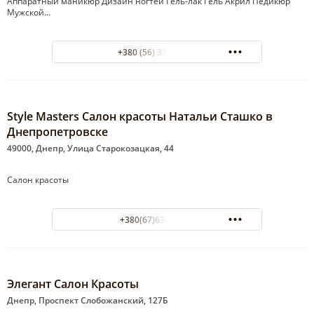
Аппаратный маникюр Дизайн ногтей Гель-лак Гель Акрил Педикюр
Мужской…
+380 (56) 372-40-20
Style Masters Салон красоты Натальи Сташко в
Днепропетровске
49000, Днепр, Улица Старокозацкая, 44
Салон красоты
+380(67)630-62-18
Элегант Салон Красоты
Днепр, Проспект Слобожанский, 127Б