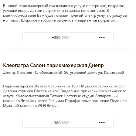
В новой парикмахерской оказываются услуги по стрижке, покраске,
укладке волос. Детские стрижки и стрижки пенсионерам В
маникюрном зале Вам будет оказан полный спектр услуг по уходу за
ногтями . Широкое изобилие рисунков и вариантов покрытия…
+380(99)617-65-77
Клеопатра Салон-парикмахерская Днепр
Днепр, Проспект Слобожанский, 56, уголовой дом с ул. Калиновой
Парикмахерские Женская стрижка от 100 ? Мужская стрижка от 60 ?
Детская стрижка Плетение кос Свадебные прически Косметические
услуги Криокосметология Татуаж Ногтевые студии Аппаратный
маникюр Дизайн ногтей Гель-лак Парафиновые ванночки Педикюр
Мужской маникюр Wi-Fi Виды…
+380(68)522-32-45