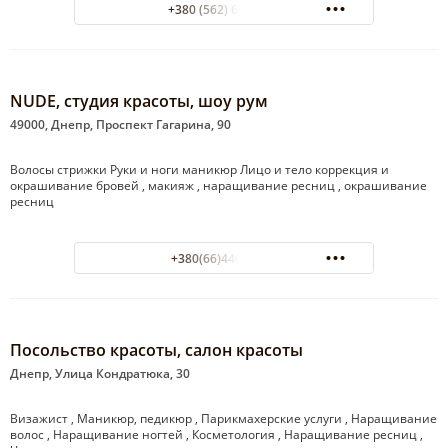
+380 (562) 68-75-98
NUDE, студия красоты, шоу рум
49000, Днепр, Проспект Гагарина, 90
Волосы стрижки Руки и ноги маникюр Лицо и тело коррекция и
окрашивание бровей , макияж , наращивание ресниц , окрашивание
ресниц
+380(66)440-60-96
Посольство красоты, салон красоты
Днепр, Улица Кондратюка, 30
Визажист , Маникюр, педикюр , Парикмахерские услуги , Наращивание
волос , Наращивание ногтей , Косметология , Наращивание ресниц ,