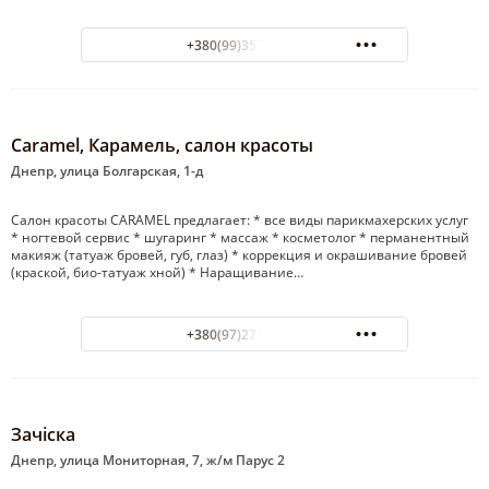
+380(99)357-35-20
Caramel, Карамель, салон красоты
Днепр, улица Болгарская, 1-д
Салон красоты CARAMEL предлагает: * все виды парикмахерских услуг
* ногтевой сервис * шугаринг * массаж * косметолог * перманентный
макияж (татуаж бровей, губ, глаз) * коррекция и окрашивание бровей
(краской, био-татуаж хной) * Наращивание…
+380(97)273-77-32
Зачiска
Днепр, улица Мониторная, 7, ж/м Парус 2