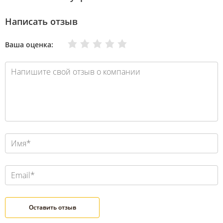
Написать отзыв
Очень плохо
Нормально
Плохо
Хорошо
Отлично
Ваша оценка: