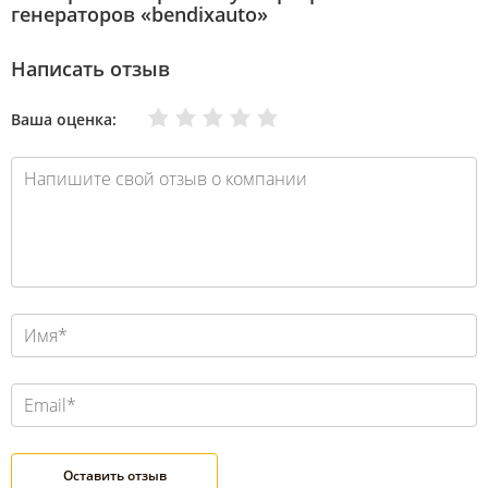
генераторов «bendixauto»
Написать отзыв
Очень плохо
Нормально
Плохо
Хорошо
Отлично
Ваша оценка: