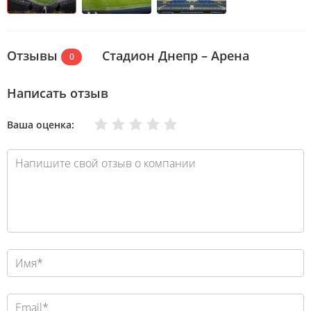
Отзывы
Стадион Днепр – Арена
0
Написать отзыв
Очень плохо
Нормально
Плохо
Хорошо
Отлично
Ваша оценка: