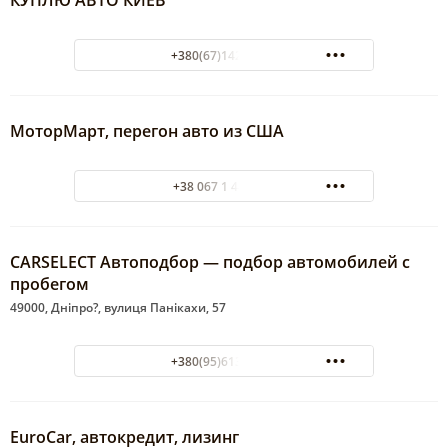
+380(67)142-49-89
МоторМарт, перегон авто из США
+38 067 1 444 088
CARSELECT Автоподбор — подбор автомобилей с
пробегом
49000, Дніпро?, вулиця Панікахи, 57
+380(95)613-61-93
EuroCar, автокредит, лизинг