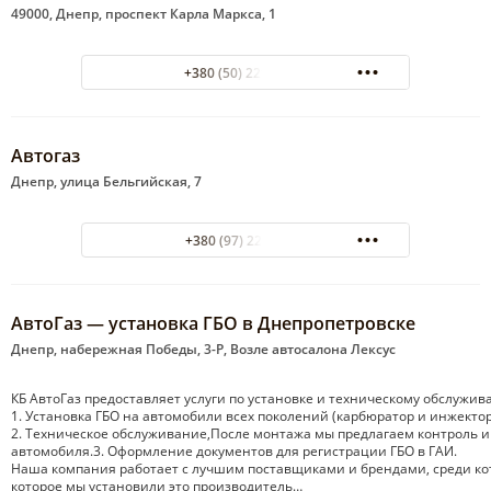
49000, Днепр, проспект Карла Маркса, 1
+380 (50) 229-32-36
Автогаз
Днепр, улица Бельгийская, 7
+380 (97) 222 58 11
АвтоГаз — установка ГБО в Днепропетровске
Днепр, набережная Победы, 3-Р, Возле автосалона Лексус
КБ АвтоГаз предоставляет услуги по установке и техническому обслуж
1. Установка ГБО на автомобили всех поколений (карбюратор и инжектор
2. Техническое обслуживание,После монтажа мы предлагаем контроль и 
автомобиля.3. Оформление документов для регистрации ГБО в ГАИ.
Наша компания работает с лучшим поставщиками и брендами, среди которы
которое мы установили это производитель…