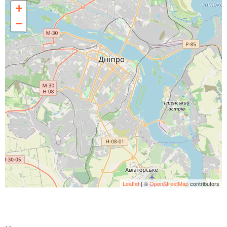
+
−
Leaflet
| ©
OpenStreetMap
contributors