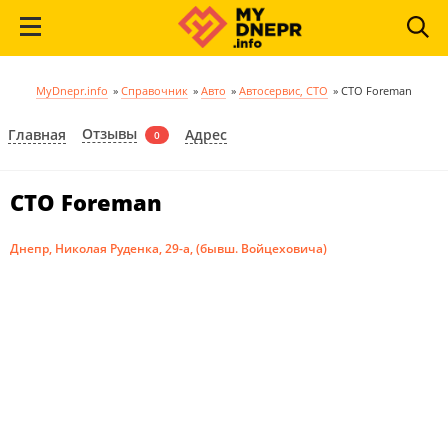
MyDnepr.info
»
Справочник
»
Авто
»
Автосервис, СТО
»
СТО Foreman
Отзывы
Главная
Адрес
0
СТО Foreman
Днепр, Николая Руденка, 29-а, (бывш. Войцеховича)