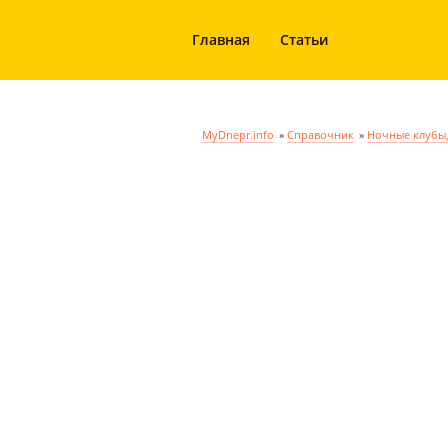
Главная
Статьи
MyDnepr.info
»
Справочник
»
Ночные клубы,