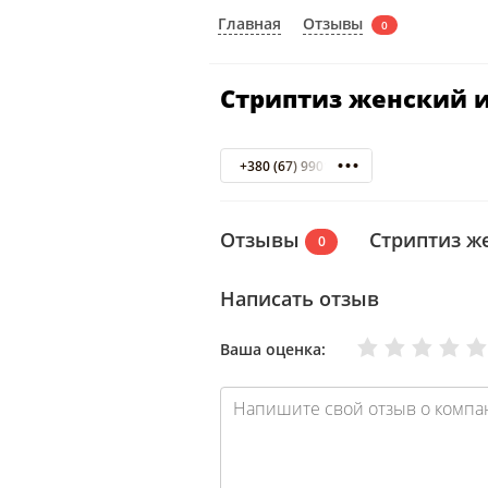
Отзывы
Главная
0
Стриптиз женский 
+380 (67) 9901553
Отзывы
Стриптиз ж
0
Написать отзыв
Очень плохо
Нормально
Плохо
Хорошо
Отлично
Ваша оценка: