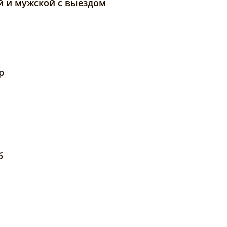
й и мужской с выездом
р
б