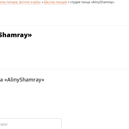
олы танцев, фитнес клубы
»
Школы танцев
»
студия танца «AlinyShamray»
yShamray»
а «AlinyShamray»