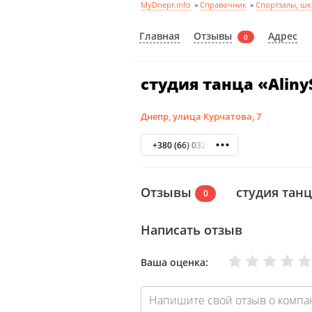
MyDnepr.info
»
Справочник
»
Спортзалы, шк
Отзывы
Главная
Адрес
0
студия танца «Alin
Днепр, улица Курчатова, 7
+380 (66) 0328862 093 1566003
Отзывы
студия танц
0
Написать отзыв
Очень плохо
Нормально
Плохо
Хорошо
Отлично
Ваша оценка: