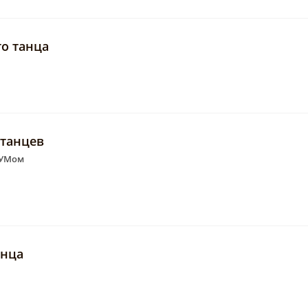
го танца
 танцев
ЦУМом
анца