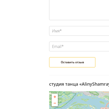
студия танца «AlinyShamra
+
−