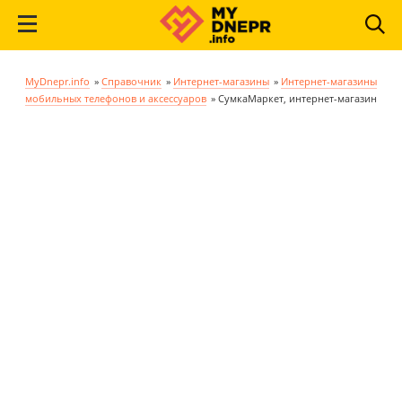
MyDnepr.info
»
Справочник
»
Интернет-магазины
»
Интернет-магазины
мобильных телефонов и аксессуаров
»
СумкаМаркет, интернет-магазин