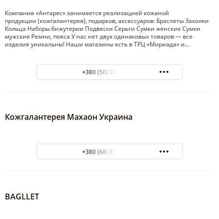
Компания «Антарес» занимается реализацией кожаной
продукции (кожгалантерея), подарков, аксессуаров: Браслеты Заколки
Кольца Наборы бижутерии Подвески Серьги Сумки женские Сумки
мужские Ремни, пояса У нас нет двух одинаковых товаров — все
изделия уникальны! Наши магазины есть в ТРЦ «Мириада» и…
+380 (50) 320-92-23
Кожгалантерея Махаон Украина
+380 (68) 857-30-24
BAGLLET