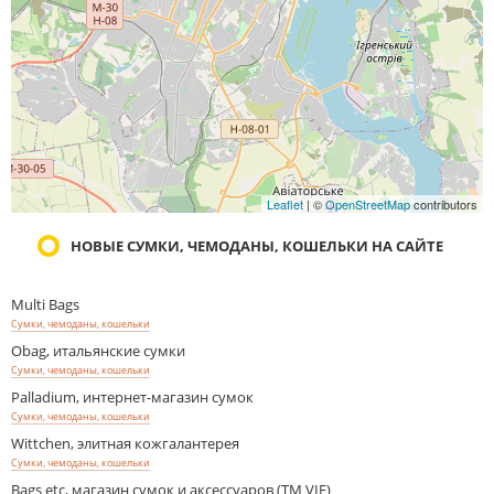
Leaflet
| ©
OpenStreetMap
contributors
НОВЫЕ СУМКИ, ЧЕМОДАНЫ, КОШЕЛЬКИ НА САЙТЕ
Multi Bags
Сумки, чемоданы, кошельки
Obag, итальянские сумки
Сумки, чемоданы, кошельки
Palladium, интернет-магазин сумок
Сумки, чемоданы, кошельки
Wittchen, элитная кожгалантерея
Сумки, чемоданы, кошельки
Bags etc, магазин сумок и аксессуаров (ТМ VIF)