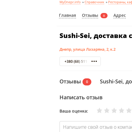
MyDnepr.info
»
Справочник
»
Рестораны, ка
Отзывы
Главная
Адрес
0
Sushi-Sei, доставка
Днепр, улица Лазаряна, 2, к.2
+380 (68) 511-56-56
Отзывы
Sushi-Sei, 
0
Написать отзыв
Очень плохо
Нормально
Плохо
Хорошо
Отлично
Ваша оценка: