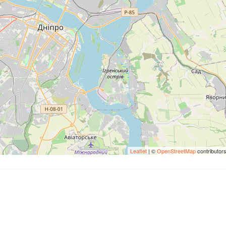
Leaflet
| ©
OpenStreetMap
contributor