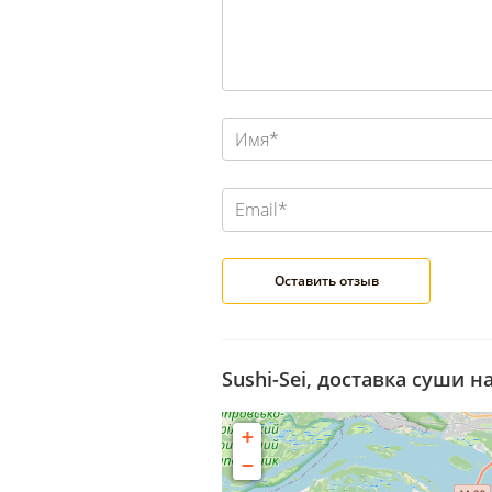
Sushi-Sei, доставка суши н
+
−