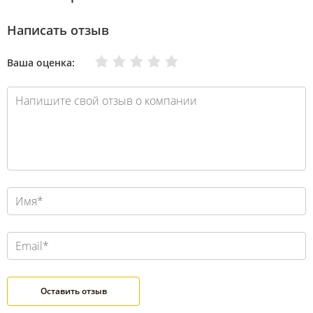
Написать отзыв
Очень плохо
Нормально
Плохо
Хорошо
Отлично
Ваша оценка: