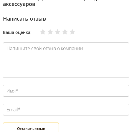
аксессуаров
Написать отзыв
Очень плохо
Нормально
Плохо
Хорошо
Отлично
Ваша оценка: