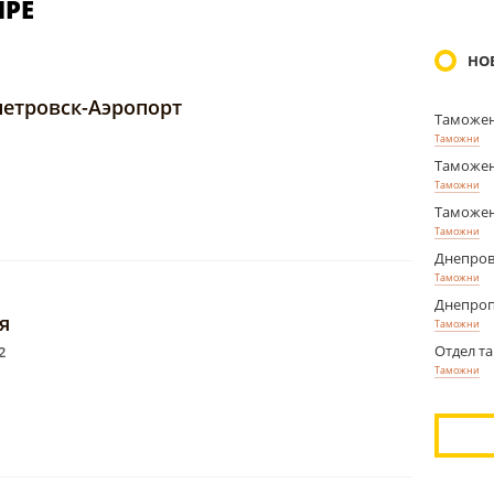
ПРЕ
НО
етровск-Аэропорт
Таможен
Таможни
Таможен
Таможни
Таможе
Таможни
Днепров
Таможни
Днепроп
я
Таможни
Отдел т
2
Таможни