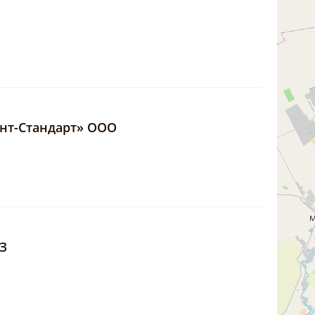
нт-Стандарт» ООО
З