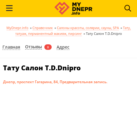
MyDnepr.info
»
Справочник
»
Салоны красоты, солярии, сауны, SPA
»
Тату,
татуаж, перманентный макияж, пирсинг
»
Тату Салон T.D.Dnipro
Отзывы
Главная
Адрес
0
Тату Салон T.D.Dnipro
Днепр, проспект Гагарина, 84, Предварительная запись.