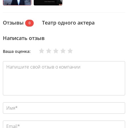
Отзывы
Театр одного актера
0
Написать отзыв
Очень плохо
Нормально
Плохо
Хорошо
Отлично
Ваша оценка: