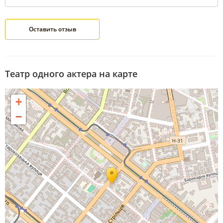
Театр одного актера на карте
+
−