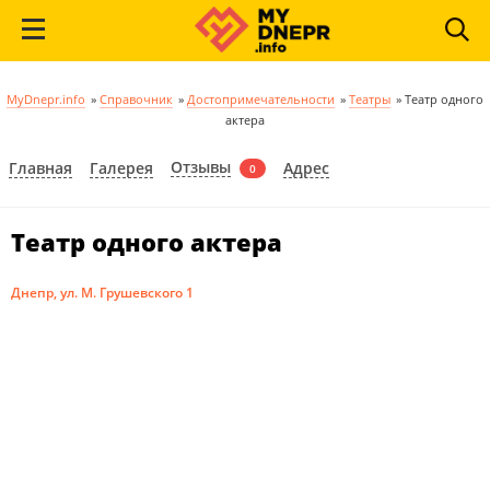
MyDnepr.info
»
Справочник
»
Достопримечательности
»
Театры
»
Театр одного
актера
Отзывы
Главная
Галерея
Адрес
0
Театр одного актера
Днепр, ул. М. Грушевского 1