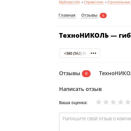
MyDnepr.info
»
Справочник
»
Строительные
Отзывы
Главная
0
ТехноНИКОЛЬ — гиб
+380 (562) 36-50-41
Отзывы
ТехноНИКОЛ
0
Написать отзыв
Очень плохо
Нормально
Плохо
Хорошо
Отлично
Ваша оценка: