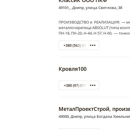
КлассиК ООО ПКФ
49101, , Днепр, улица Светлова, 38
ПРОИЗВОДСТВО и РЕАЛИЗАЦИЯ: — мета
металлочерепица ABSOLUT (типа монт
ПН-18, ПН-20, Н-44, Н-57, Н-60, — тон
+380 (562) 33-55-89
Кровля100
+380 (97) 0791959
МеталПроектСтрой, произ
49000, Днепр, улица Богдана Хмельни