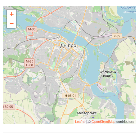
+
−
Leaflet
| ©
OpenStreetMap
contributors