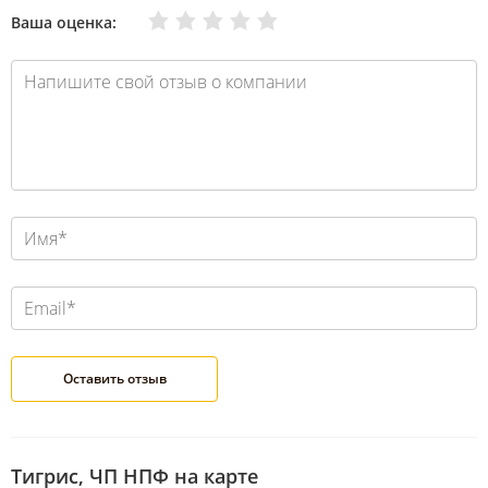
Очень плохо
Нормально
Плохо
Хорошо
Отлично
Ваша оценка:
Тигрис, ЧП НПФ на карте