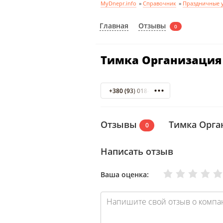
MyDnepr.info
»
Справочник
»
Праздничные у
Отзывы
Главная
0
Тимка Организация
+380 (93) 018-12-52
Отзывы
Тимка Орга
0
Написать отзыв
Очень плохо
Нормально
Плохо
Хорошо
Отлично
Ваша оценка: