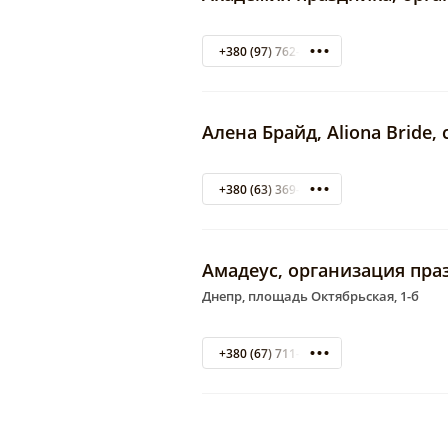
+380 (97) 762-91-09
Алена Брайд, Aliona Bride
+380 (63) 369-78-87
Амадеус, организация пра
Днепр, площадь Октябрьская, 1-б
+380 (67) 711-78-13