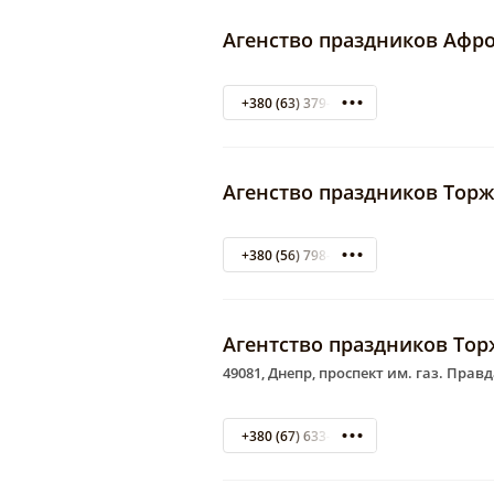
Агенство праздников Афр
+380 (63) 379-91-08
Агенство праздников Торж
+380 (56) 798-22-61
Агентство праздников Тор
49081, Днепр, проспект им. газ. Правд
+380 (67) 633-16-73