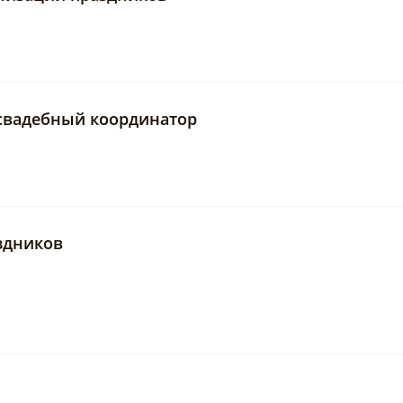
, свадебный координатор
здников