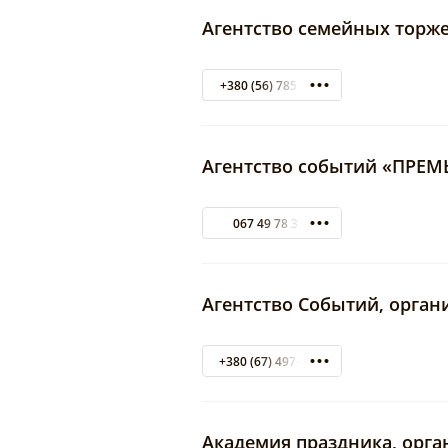
Агентство семейных торже
+380 (56) 7851273
Агентство событий «ПРЕМ
067 49 78 373
Агентство Событий, орган
+380 (67) 497-83-73
Академия праздника, орг