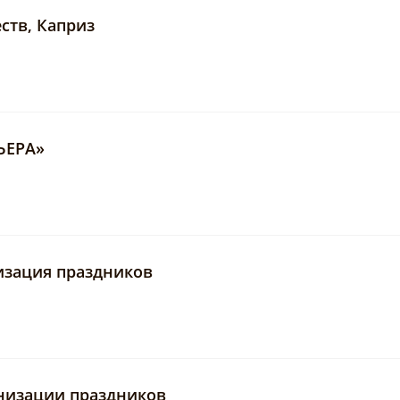
ств, Каприз
ЬЕРА»
изация праздников
анизации праздников