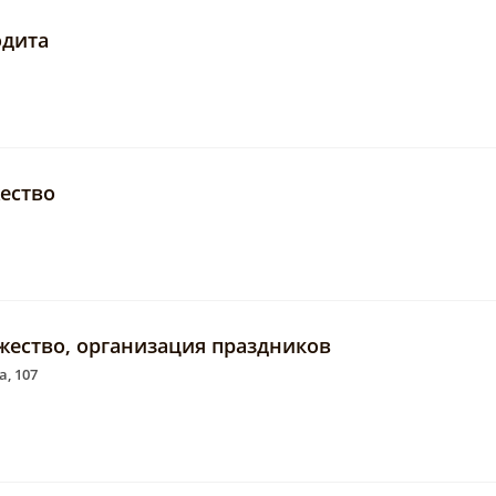
одита
ество
жество, организация праздников
а, 107