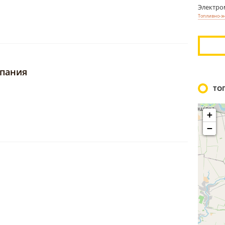
Электр
Топливно-э
мпания
ТО
+
с клиентами
−