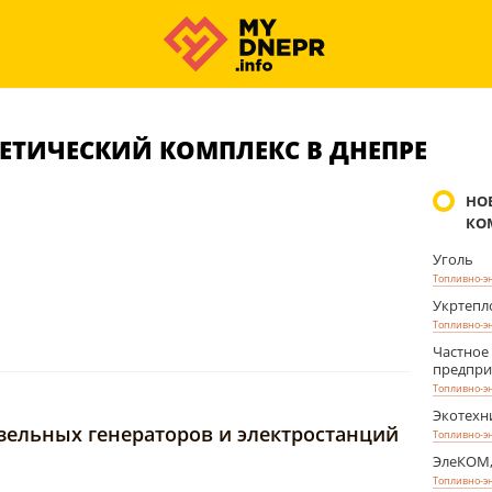
ЕТИЧЕСКИЙ КОМПЛЕКС В ДНЕПРЕ
НО
КО
Уголь
Топливно-э
Укртепл
Топливно-э
Частное
предпри
Топливно-э
Экотехн
зельных генераторов и электростанций
Топливно-э
ЭлеКОМ
Топливно-э