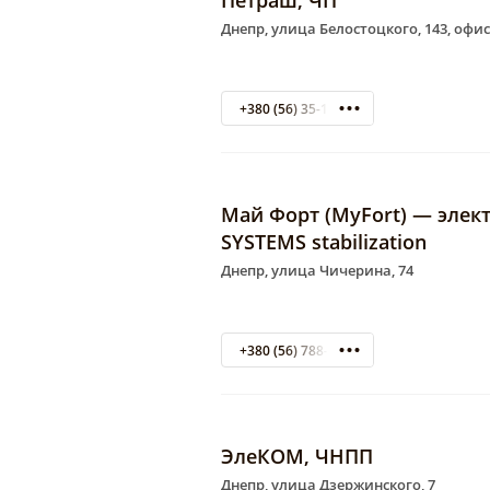
Петраш, ЧП
Днепр, улица Белостоцкого, 143, офис
+380 (56) 35-19-59
Май Форт (MyFort) — эле
SYSTEMS stabilization
Днепр, улица Чичерина, 74
+380 (56) 788-67-80
ЭлеКОМ, ЧНПП
Днепр, улица Дзержинского, 7