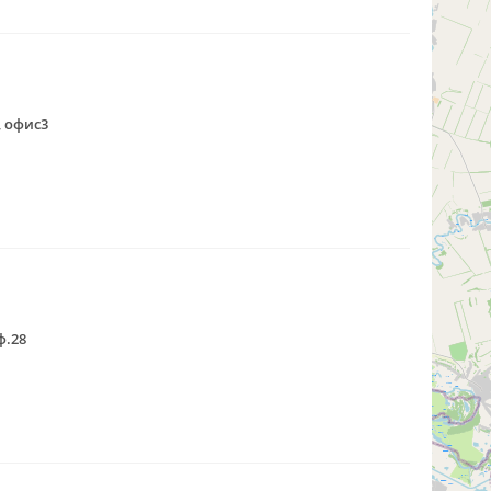
, офис3
ф.28