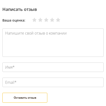
Написать отзыв
Очень плохо
Нормально
Плохо
Хорошо
Отлично
Ваша оценка: