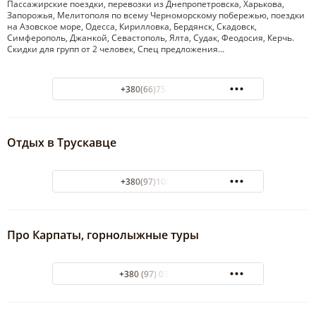
Пассажирские поездки, перевозки из Днепропетровска, Харькова,
Запорожья, Мелитополя по всему Черноморскому побережью, поездки
на Азовское море, Одесса, Кирилловка, Бердянск, Скадовск,
Симферополь, Джанкой, Севастополь, Ялта, Судак, Феодосия, Керчь.
Скидки для групп от 2 человек, Спец предложения…
+380(66)753-08-33
Отдых в Трускавце
+380(97)100-61-91
Про Карпаты, горнолыжные туры
+380 (97) 034 53 93