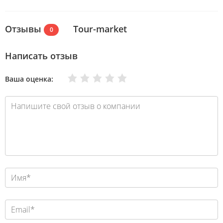
Отзывы
Tour-market
0
Написать отзыв
Очень плохо
Нормально
Плохо
Хорошо
Отлично
Ваша оценка: