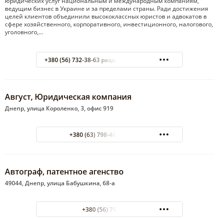
юридических услуг национальным и международным компаниям,
ведущим бизнес в Украине и за пределами страны. Ради достижения
целей клиентов объединили высококлассных юристов и адвокатов в
сфере хозяйственного, корпоративного, инвестиционного, налогового,
уголовного,…
+380 (56) 732-38-63 раздел "Юридические услуги"
Август, Юридическая компания
Днепр, улица Короленко, 3, офис 919
+380 (63) 798-46-47 Михаил
Автограф, патентное агенство
49044, Днепр, улица Бабушкина, 68-а
+380 (56) 796-08-80