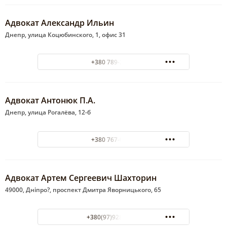
Адвокат Александр Ильин
Днепр, улица Коцюбинского, 1, офис 31
+380 789-26-99
Адвокат Антонюк П.А.
Днепр, улица Рогалёва, 12-б
+380 767-08-24
Адвокат Артем Сергеевич Шахторин
49000, Дніпро?, проспект Дмитра Яворницького, 65
+380(97)928-47-23