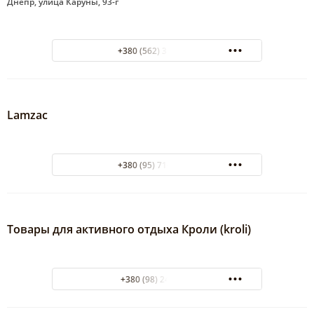
Днепр, улица Каруны, 93-г
+380 (562) 38-82-15
Lamzac
+380 (95) 71-79-954
Товары для активного отдыха Кроли (kroli)
+380 (98) 2484605