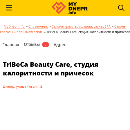
MyDnepr.info
»
Справочник
»
Салоны красоты, солярии, сауны, SPA
»
Салоны
красоты и парикмахерские
»
TriBeCa Beauty Care, студия калоритности и причесок
Отзывы
Главная
Адрес
0
TriBeCa Beauty Care, студия
калоритности и причесок
Днепр, улица Гоголя, 2