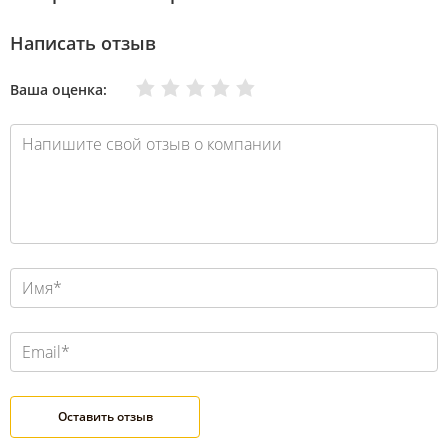
Написать отзыв
Очень плохо
Нормально
Плохо
Хорошо
Отлично
Ваша оценка: