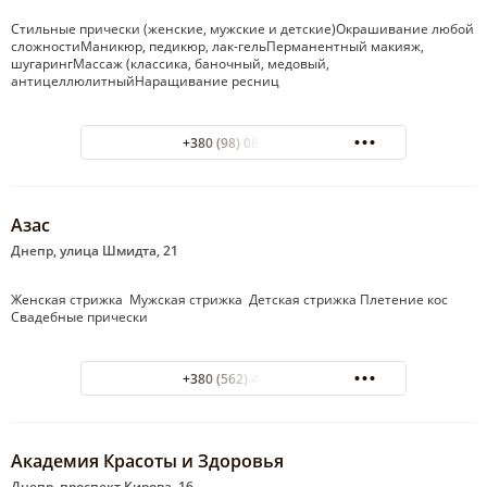
Стильные прически (женские, мужские и детские)Окрашивание любой
сложностиМаникюр, педикюр, лак-гельПерманентный макияж,
шугарингМассаж (классика, баночный, медовый,
антицеллюлитныйНаращивание ресниц
+380 (98) 080-85-00
Азас
Днепр, улица Шмидта, 21
Женская стрижка Мужская стрижка Детская стрижка Плетение кос
Свадебные прически
+380 (562) 42-59-06
Академия Красоты и Здоровья
Днепр, проспект Кирова, 16