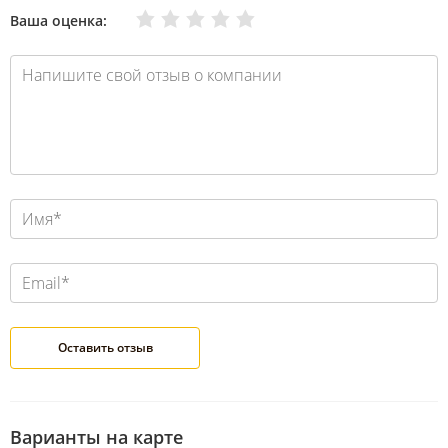
Очень плохо
Нормально
Плохо
Хорошо
Отлично
Ваша оценка:
Варианты на карте