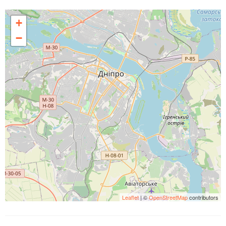
+
−
Leaflet
| ©
OpenStreetMap
contributors