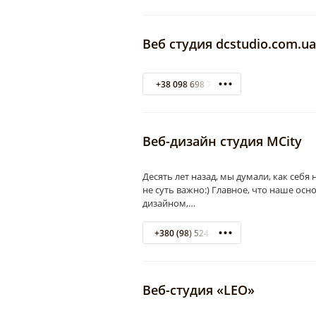
Веб студия dcstudio.com.u
+38 098 698 76 55
Веб-дизайн студия MСity
Десять лет назад, мы думали, как себя 
не суть важно:) Главное, что наше ос
дизайном,…
+380 (98) 524-47-47
Веб-студия «LEO»