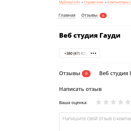
MyDnepr.info
»
Справочник
»
Компьютеры, 
Отзывы
Главная
0
Веб студия Гауди
+380 (67) 4255006
Отзывы
Веб студия 
0
Написать отзыв
Очень плохо
Нормально
Плохо
Хорошо
Отлично
Ваша оценка: