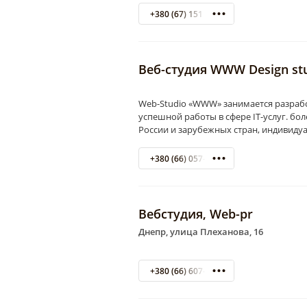
+380 (67) 151 48 44
Веб-студия WWW Design st
Web-Studio «WWW» занимается разрабо
успешной работы в сфере IT-услуг. бо
России и зарубежных стран, индивиду
+380 (66) 057-83-84
Вебстудия, Web-pr
Днепр, улица Плеханова, 16
+380 (66) 607-68-57