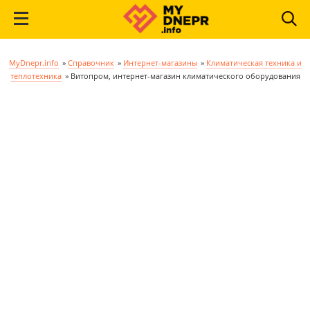
MyDnepr.info
»
Справочник
»
Интернет-магазины
»
Климатическая техника и
теплотехника
»
Витопром, интернет-магазин климатического оборудования