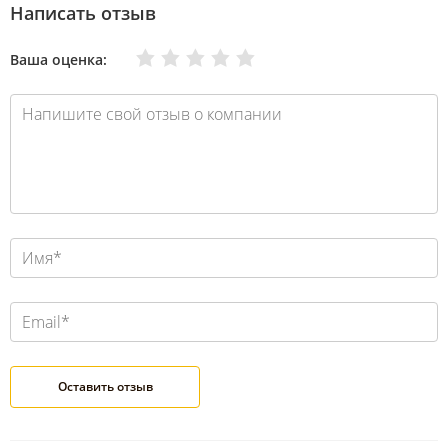
Написать отзыв
Очень плохо
Нормально
Плохо
Хорошо
Отлично
Ваша оценка: