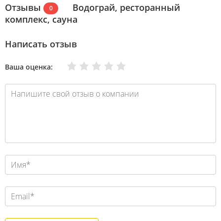
Отзывы
Водограй, ресторанный
0
комплекс, сауна
Написать отзыв
Очень плохо
Нормально
Плохо
Хорошо
Отлично
Ваша оценка: