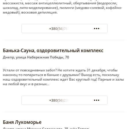
массажиста, массаж антицеллюлитный, обертывания (водоросли,
шоколад, липо-моделирование), пилинги (медово-солевой, кофейно-
медовый), восковая депиляция.
+380(56)785-67-47
Банька-Сауна, оздоровительный комплекс
Днепр, улица Набережная Победы, 70
Устали от повседневных забот? Не хотите ждать 31 декабря, чтобы
наконец-то попариться в баньке с друзьями? Выход есть, поскольку
наш оздоровительный комплекс ждет Вас круглый год! Парные и залы
на любой вкус и в разных…
+380(56)236-02-13
Баня Лукоморье
Днепр, улица Мукаша Салакунова, 25, ж/м Тополь