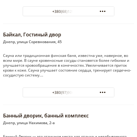
+380(68)129-35-27
Байкал, Гостиный двор
Днепр, улица Соревнования, 45
Сауна или традиционная финская баня, известна уже, наверное, во
всем мире. В сауне кровеносные сосуды становятся более гибкими и
улучшается кровообращение в конечностях. Увеличивается приток
крови к коже. Сауна улучшает состояние сердца, тренирует сердечно-
сосудистую систему….
+380(97)906-09-11
Банный дворик, банный комплекс
Днепр, улица Нахимова, 2-а
Банный Дворик — это отличное место для отдыха и незабываемого