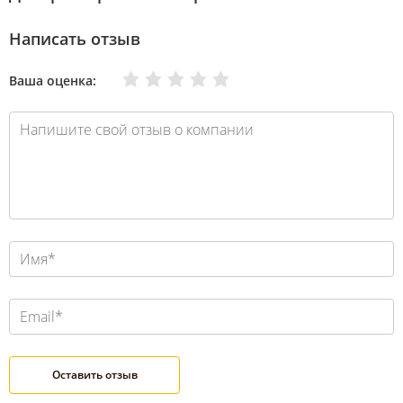
Написать отзыв
Очень плохо
Нормально
Плохо
Хорошо
Отлично
Ваша оценка: