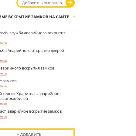
Добавить компанию
ВЫЕ ВСКРЫТИЕ ЗАМКОВ НА САЙТЕ
rvis, служба аварийного вскрытия
амков
жба Аварийного открытия дверей
амков
аварийного вскрытия замков
амков
е замков
амков
 сервис Хранитель, аварийное
е автомобилей
амков
аст, аварийное вскрытие замков
амков
+ ДОБАВИТЬ