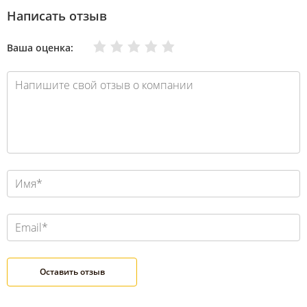
Написать отзыв
Очень плохо
Нормально
Плохо
Хорошо
Отлично
Ваша оценка: