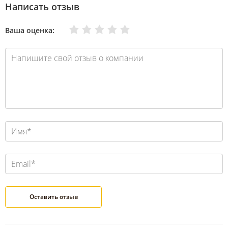
Написать отзыв
Очень плохо
Нормально
Плохо
Хорошо
Отлично
Ваша оценка: