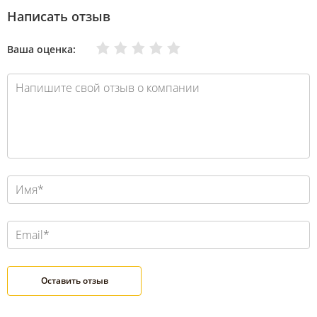
Написать отзыв
Очень плохо
Нормально
Плохо
Хорошо
Отлично
Ваша оценка: